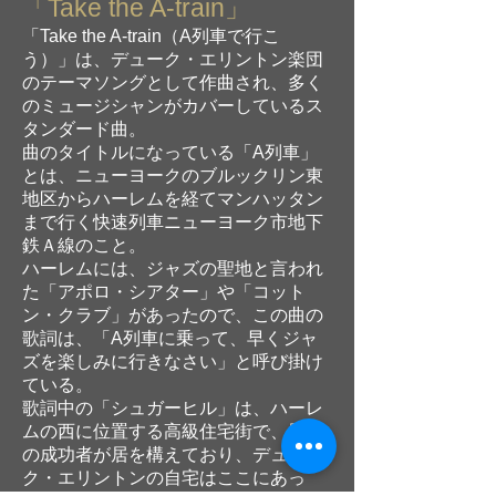
「Take the A-train」
「Take the A-train（A列車で行こ
う）」は、デューク・エリントン楽団
のテーマソングとして作曲され、多く
のミュージシャンがカバーしているス
タンダード曲。
曲のタイトルになっている「A列車」
とは、ニューヨークのブルックリン東
地区からハーレムを経てマンハッタン
まで行く快速列車ニューヨーク市地下
鉄Ａ線のこと。
ハーレムには、ジャズの聖地と言われ
た「アポロ・シアター」や「コット
ン・クラブ」があったので、この曲の
歌詞は、「A列車に乗って、早くジャ
ズを楽しみに行きなさい」と呼び掛け
ている。
歌詞中の「シュガーヒル」は、ハーレ
ムの西に位置する高級住宅街で、黒人
の成功者が居を構えており、デュー
ク・エリントンの自宅はここにあっ