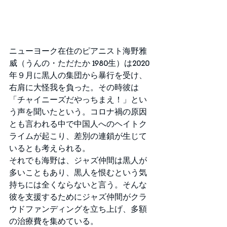
ニューヨーク在住のピアニスト海野雅
威（うんの・ただたか
 1980
生）は
2020
年９月に黒人の集団から暴行を受け、
右肩に大怪我を負った。その時彼は
「チャイニーズだやっちまえ！」とい
う声を聞いたという。コロナ禍の原因
とも言われる中で中国人へのヘイトク
ライムが起こり、差別の連鎖が生じて
いるとも考えられる。
それでも海野は、ジャズ仲間は黒人が
多いこともあり、黒人を恨むという気
持ちには全くならないと言う。そんな
彼を支援するためにジャズ仲間がクラ
ウドファンディングを立ち上げ、多額
の治療費を集めている。