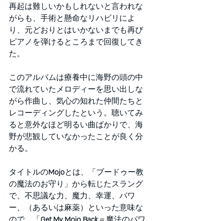
再起は難しいかもしれないと言われな
がらも、手術と懸命なリハビリによ
り、元どおりとはいかないまでも再び
ピアノを弾けるところまで回復してき
た。
このアルバムは療養中に海野の頭の中
で流れていたメロディーを思い出しな
がら作曲し、気心の知れた仲間たちと
レコーディングしたという。聴いてみ
ると意外なほど明るい曲ばかりで、海
野が悲観していなかったことが良く分
かる。
タイトルの
Mojo
とは、「ブードゥー教
の魔法のお守り」から転じたスラング
で、不思議な力、魔力、幸運、パワ
ー、（あるいは麻薬）といった意味な
ので、「
Get My Mojo Back
＝魔法のパワ