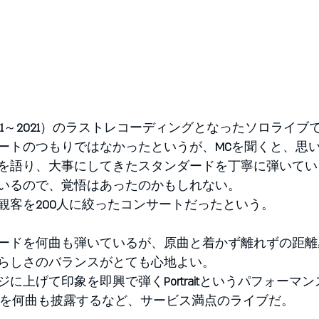
1
～
2021
）のラストレコーディングとなったソロライブ
ートのつもりではなかったというが、
MC
を聞くと、思
を語り、大事にしてきたスタンダードを丁寧に弾いてい
いるので、覚悟はあったのかもしれない。
観客を
200
人に絞ったコンサートだったという。
ードを何曲も弾いているが、原曲と着かず離れずの距離
らしさのバランスがとても心地よい。
ジに上げて印象を即興で弾く
Portrait
というパフォーマン
を何曲も披露するなど、サービス満点のライブだ。