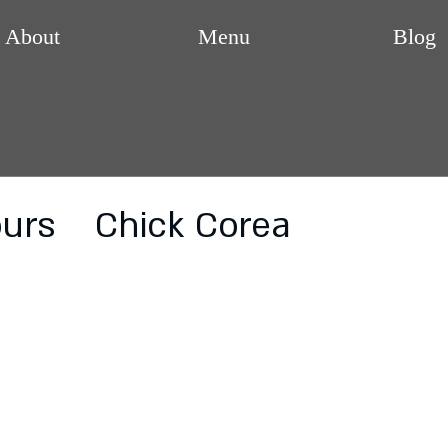
About
Menu
Blog
ours Chick Corea