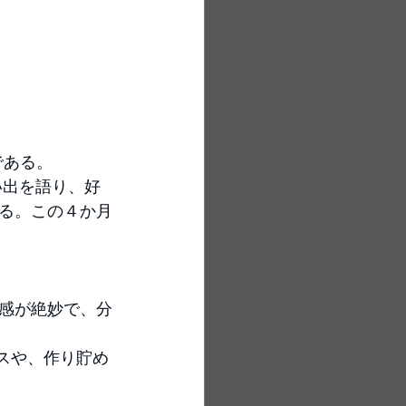
である。
い出を語り、好
る。この４か月
感が絶妙で、分
スや、作り貯め