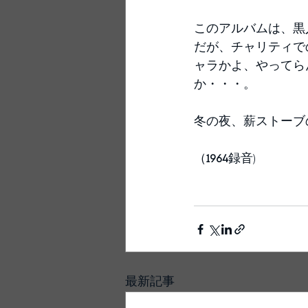
このアルバムは、黒
だが、チャリティで
ャラかよ、やってら
か・・・。
冬の夜、薪ストーブ
（
1964
録音)
最新記事