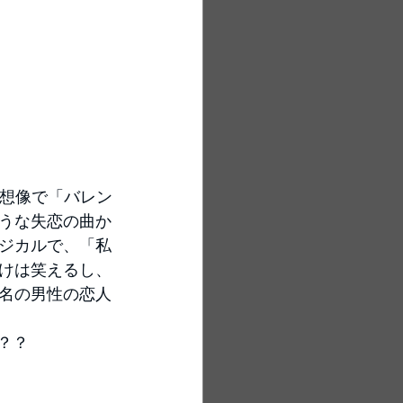
想像で「バレン
うな失恋の曲か
ジカルで、「私
けは笑えるし、
名の男性の恋人
？？