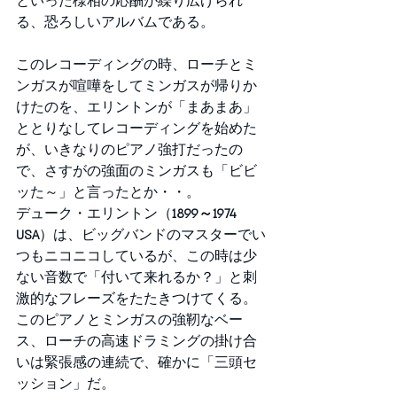
といった様相の応酬が繰り広げられ
る、恐ろしいアルバムである。
このレコーディングの時、ローチとミ
ンガスが喧嘩をしてミンガスが帰りか
けたのを、エリントンが「まあまあ」
ととりなしてレコーディングを始めた
が、いきなりのピアノ強打だったの
で、さすがの強面のミンガスも「ビビ
ッた～」と言ったとか・・。
デューク・エリントン（
1899～1974 
USA
）は、ビッグバンドのマスターでい
つもニコニコしているが、この時は少
ない音数で「付いて来れるか？」と刺
激的なフレーズをたたきつけてくる。
このピアノとミンガスの強靭なベー
ス、ローチの高速ドラミングの掛け合
いは緊張感の連続で、確かに「三頭セ
ッション」だ。