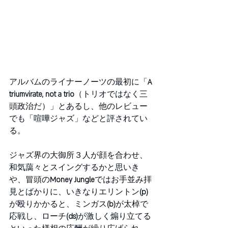
アルバムのライナーノーツの最初に「
A 
triumvirate, not a trio
（トリオではなく三
頭政治だ）」とあるし、他のレビュー
でも「喧嘩ジャズ」などと評されてい
る。
ジャズ界の大御所３人が顔を合わせ、
和気藹々とスイングするかと思いき
や、冒頭の
Money Jungle
ではお手並み拝
見とばかりに、いきなりエリントン
(p)
が殴りかかると、ミンガス
(b)
が太棹で
応戦し、ローチ
(ds)
が激しく煽り立てる