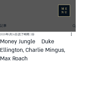
ME
NU
記事
2020年1月24日
読了時間: 2分
Money Jungle Duke
Ellington, Charlie Mingus,
Max Roach